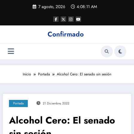
Saltar
7 agosto, 2026
4:08:12 AM
al
contenido
Confirmado
Inicio
Portada
Alcohol Cero: El senado sin sesión
Portada
21 Diciembre, 2022
Alcohol Cero: El senado
sin sesión