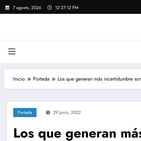
Saltar
7 agosto, 2026
12:27:12 PM
al
contenido
Inicio
Portada
Los que generan más incertidumbre son
Portada
29 Junio, 2022
Los que generan más