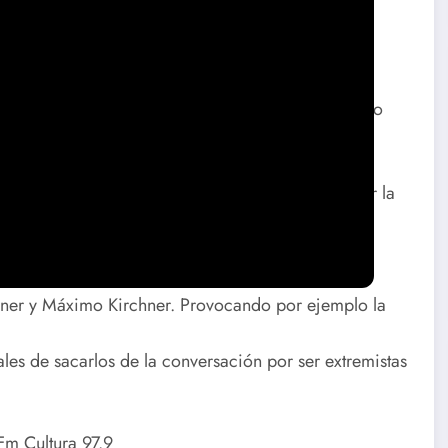
sarrollo Económico y Comercializacion Estrategica.
e que nombraron a Kulfas y Martín Guzmán era claro
aban haciendo un programa inflacionario.
r de frenar importaciones tampoco sirve ó las
umentar no sólo por la brecha cambiaria sino por la
or de todo es cuando mirás el balance del Banco
ramos el aumento de la deuda 164% de la base
hner y Máximo Kirchner. Provocando por ejemplo la
les de sacarlos de la conversación por ser extremistas
m Cultura 97.9