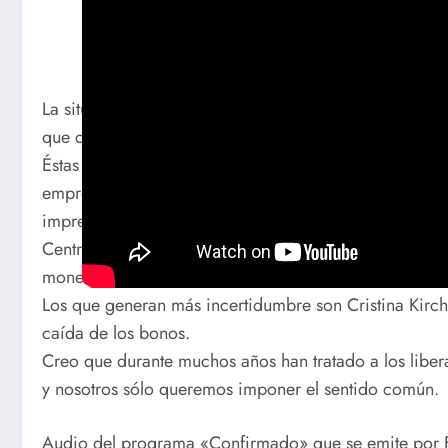
Agustín Etchebarne – Economista especializado en De
La situación es mala y lo venimos anticipando. Desd
que con esas ideas no íbamos a solucionar nada. Est
Éstas medidas que están aplicando en el tema de trata
empresas dejarán de dejan de importar bienes y van a
imprevisibilidad que genera la incertidumbre y lo pe
Central, hoy estamos sacando un informe donde most
monetaria eso es inflación futura.
Los que generan más incertidumbre son Cristina Kirc
caída de los bonos.
Creo que durante muchos años han tratado a los libera
y nosotros sólo queremos imponer el sentido común.
Audio del programa «Confirmado» que se emite por F