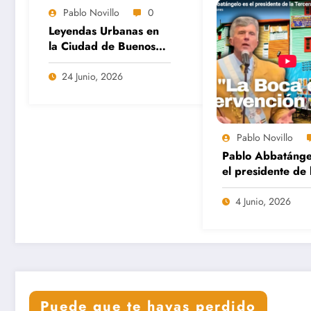
Pablo Novillo
0
Leyendas Urbanas en
la Ciudad de Buenos
Aires
24 Junio, 2026
Pablo Novillo
Pablo Abbatánge
el presidente de 
Tercera Repúblic
Boca es una
4 Junio, 2026
intervención artís
Puede que te hayas perdido