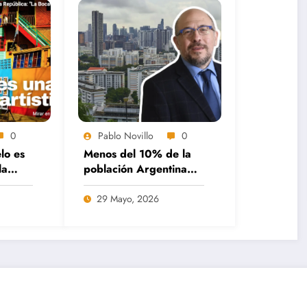
0
Pablo Novillo
0
lo es
Menos del 10% de la
la
población Argentina
a: «La
puede acceder a un
crédito hipotecario
29 Mayo, 2026
tica»